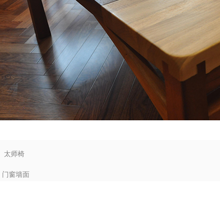
：
太师椅
：
门窗墙面